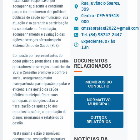
fiscalizador, responsável por
Rua Juvêncio Soares,
acompanhar, discutir e contribuir
399
para o fortalecimento das políticas
Centro - CEP: 59518-
públicas de saúde no município. Sua
000
atuação visa garantir a participação
cmssaorafael2022@gmail.com
da sociedade na formulação,
acompanhamento e avaliação das
Tel. (84) 98747-2447
ações e serviços ofertados pelo
Expediente: 07 às
Sistema Único de Saúde (SUS).
13h
Composto por representantes do
DOCUMENTOS
poder público, profissionais da saúde,
RELACIONADOS
prestadores de serviços e usuários do
SUS, o Conselho promove o controle
social, assegurando maior
MEMBROS DO
transparência, participação popular e
CONSELHO
eficiência na gestão da saúde
pública municipal. Entre suas
NORMATIVO
principais atribuições estão a
MUNICIPAL
fiscalização da aplicação dos
recursos da saúde, a apreciação de
OUTROS
planos, programas e relatórios de
RELATÓRIOS
gestão.
Nesta página estão disponíveis
NOTÍCIAS DA
documentos, resoluções, portarias,