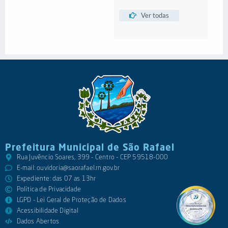
Ver todas
Prefeitura Municipal de São Rafael
Rua Juvêncio Soares, 399 - Centro - CEP 59518-000
E-mail:
ouvidoria@saorafael.rn.gov.br
Expediente: das 07 as 13hr
Política de Privacidade
LGPD - Lei Geral de Proteção de Dados
Acessibilidade Digital
Dados Abertos