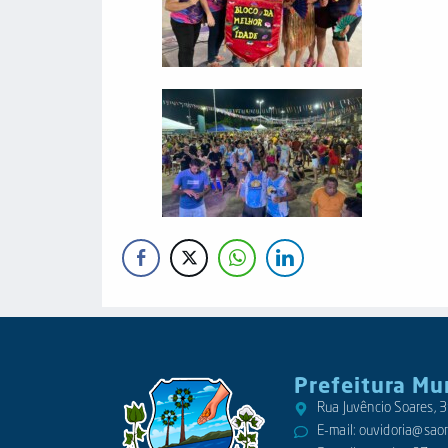
Prefeitura Mu
Rua Juvêncio Soares,
E-mail:
ouvidoria@saora