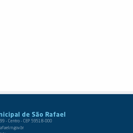
nicipal de São Rafael
 399 - Centro - CEP 59518-000
fael.rn.gov.br