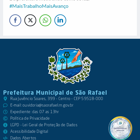
#
MaisTrabalhoMaisAvanço
Prefeitura Municipal de São Rafael
Rua Juvêncio Soares, 399 - Centro - CEP 59518-000
E-mail:
ouvidoria@saorafael.rn.gov.br
Expediente: das 07 as 13hr
Política de Privacidade
LGPD - Lei Geral de Proteção de Dados
Acessibilidade Digital
Dados Abertos