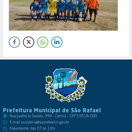
Prefeitura Municipal de São Rafael
Rua Juvêncio Soares, 399 - Centro - CEP 59518-000
E-mail:
ouvidoria@saorafael.rn.gov.br
Expediente: das 07 as 13hr