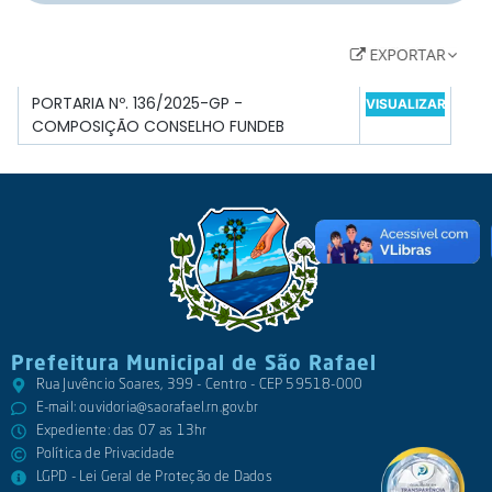
PORTARIA Nº. 136/2025-GP -
VISUALIZAR
COMPOSIÇÃO CONSELHO FUNDEB
Prefeitura Municipal de São Rafael
Rua Juvêncio Soares, 399 - Centro - CEP 59518-000
E-mail:
ouvidoria@saorafael.rn.gov.br
Expediente: das 07 as 13hr
Política de Privacidade
LGPD - Lei Geral de Proteção de Dados